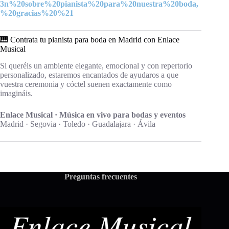
3n%20sobre%20pianista%20para%20nuestra%20boda,
%20gracias%20%21
🎹 Contrata tu pianista para boda en Madrid con Enlace
Musical
Si queréis un ambiente elegante, emocional y con repertorio
personalizado, estaremos encantados de ayudaros a que
vuestra ceremonia y cóctel suenen exactamente como
imagináis.
Enlace Musical · Música en vivo para bodas y eventos
Madrid · Segovia · Toledo · Guadalajara · Ávila
Preguntas frecuentes