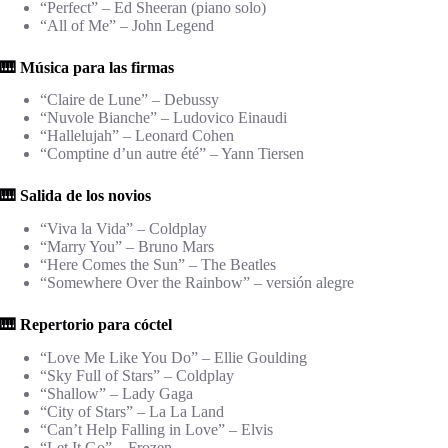
“Perfect” – Ed Sheeran (piano solo)
“All of Me” – John Legend
🎹 Música para las firmas
“Claire de Lune” – Debussy
“Nuvole Bianche” – Ludovico Einaudi
“Hallelujah” – Leonard Cohen
“Comptine d’un autre été” – Yann Tiersen
🎹 Salida de los novios
“Viva la Vida” – Coldplay
“Marry You” – Bruno Mars
“Here Comes the Sun” – The Beatles
“Somewhere Over the Rainbow” – versión alegre
🎹 Repertorio para cóctel
“Love Me Like You Do” – Ellie Goulding
“Sky Full of Stars” – Coldplay
“Shallow” – Lady Gaga
“City of Stars” – La La Land
“Can’t Help Falling in Love” – Elvis
“Let It Go” – Frozen